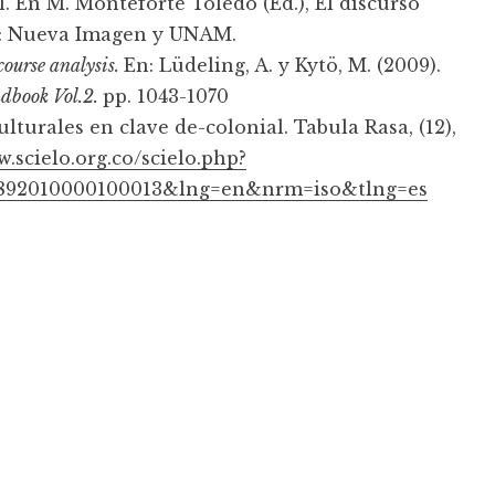
al. En M. Monteforte Toledo (Ed.), El discurso
.F.: Nueva Imagen y UNAM.
ourse analysis.
En: Lüdeling, A. y Kytö, M. (2009).
ndbook Vol.2.
pp. 1043-1070
ulturales en clave de-colonial. Tabula Rasa, (12),
.scielo.org.co/scielo.php?
24892010000100013&lng=en&nrm=iso&tlng=es