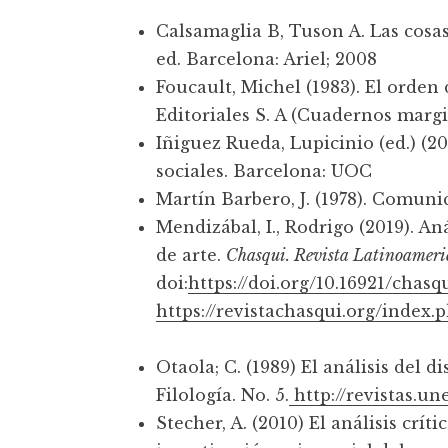
t
Calsamaglia B, Tuson A. Las cosas 
ed. Barcelona: Ariel; 2008
Foucault, Michel (1983). El orden
Editoriales S. A (Cuadernos margi
Iñiguez Rueda, Lupicinio (ed.) (20
sociales. Barcelona: UOC
Martín Barbero, J. (1978). Comuni
Mendizábal, I., Rodrigo (2019). An
de arte.
Chasqui. Revista Latinoamer
doi:
https://doi.org/10.16921/chasq
https://revistachasqui.org/index.
Otaola; C. (1989) El análisis del 
Filología. No. 5.
http://revistas.u
Stecher, A. (2010) El análisis crí