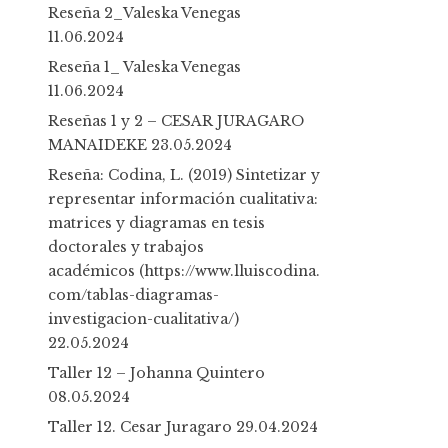
h
Reseña 2_Valeska Venegas
f
11.06.2024
o
Reseña 1_ Valeska Venegas
r
11.06.2024
:
Reseñas 1 y 2 – CESAR JURAGARO
MANAIDEKE
23.05.2024
Reseña: Codina, L. (2019) Sintetizar y
representar información cualitativa:
matrices y diagramas en tesis
doctorales y trabajos
académicos (https://www.lluiscodina.
com/tablas-diagramas-
investigacion-cualitativa/)
22.05.2024
Taller 12 – Johanna Quintero
08.05.2024
Taller 12. Cesar Juragaro
29.04.2024