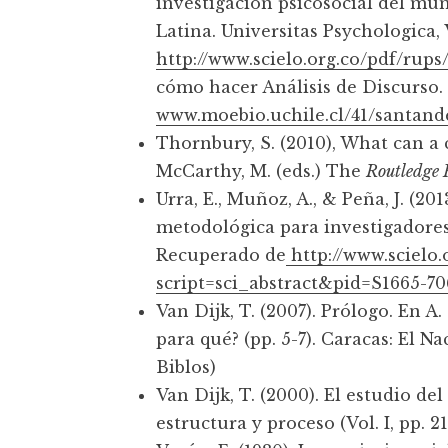
investigación psicosocial del mu
Latina. Universitas Psychologica, V
http://www.scielo.org.co/pdf/rup
cómo hacer Análisis de Discurso.
www.moebio.uchile.cl/41/santand
Thornbury, S. (2010), What can a c
McCarthy, M. (eds.) The
Routledge 
Urra, E., Muñoz, A., & Peña, J. (20
metodológica para investigadores 
Recuperado de
http://www.scielo.
script=sci_abstract&pid=S1665-
Van Dijk, T. (2007). Prólogo. En A.
para qué? (pp. 5-7). Caracas: El N
Biblos)
Van Dijk, T. (2000). El estudio del
estructura y proceso (Vol. I, pp. 2