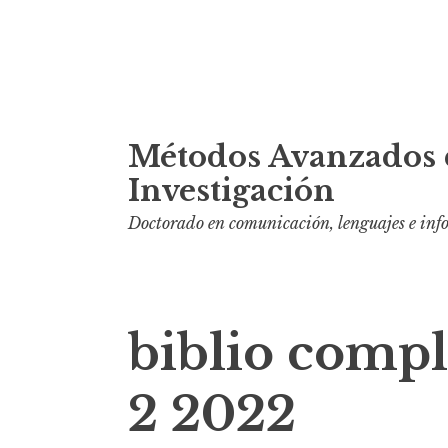
S
Métodos Avanzados 
k
i
Investigación
p
Doctorado en comunicación, lenguajes e in
t
o
c
o
biblio comp
n
t
2 2022
e
n