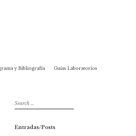
rama y Bibliografía
Guías Laboratorios
S
e
a
r
Entradas/Posts
c