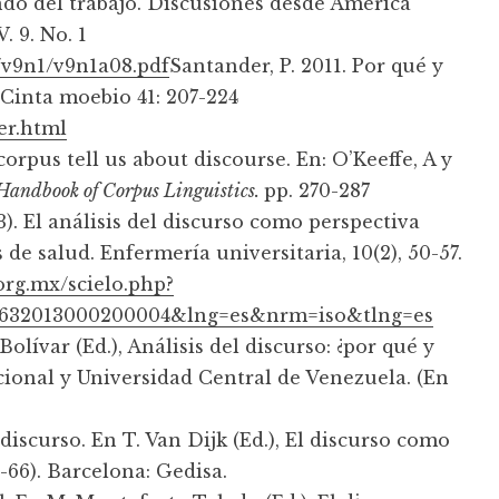
ndo del trabajo. Discusiones desde América
. 9. No. 1
s/v9n1/v9n1a08.pdf
Santander, P. 2011. Por qué y
 Cinta moebio 41: 207-224
er.html
orpus tell us about discourse. En: O’Keeffe, A y
Handbook of Corpus Linguistics.
pp. 270-287
13). El análisis del discurso como perspectiva
de salud. Enfermería universitaria, 10(2), 50-57.
org.mx/scielo.php?
70632013000200004&lng=es&nrm=iso&tlng=es
 Bolívar (Ed.), Análisis del discurso: ¿por qué y
acional y Universidad Central de Venezuela. (En
 discurso. En T. Van Dijk (Ed.), El discurso como
1-66). Barcelona: Gedisa.