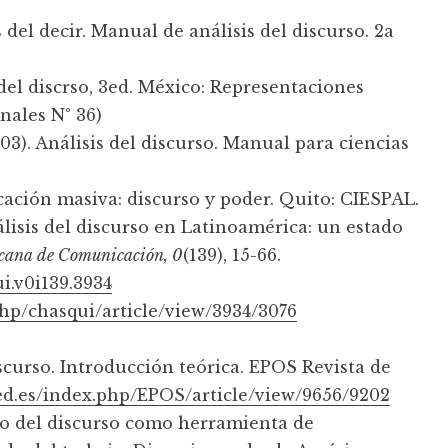
del decir. Manual de análisis del discurso. 2a
 del discrso, 3ed. México: Representaciones
nales N° 36)
03). Análisis del discurso. Manual para ciencias
cación masiva: discurso y poder. Quito: CIESPAL.
álisis del discurso en Latinoamérica: un estado
icana de Comunicación, 0
(139), 15-66.
ui.v0i139.3934
php/chasqui/article/view/3934/3076
discurso. Introducción teórica. EPOS Revista de
ned.es/index.php/EPOS/article/view/9656/9202
tico del discurso como herramienta de