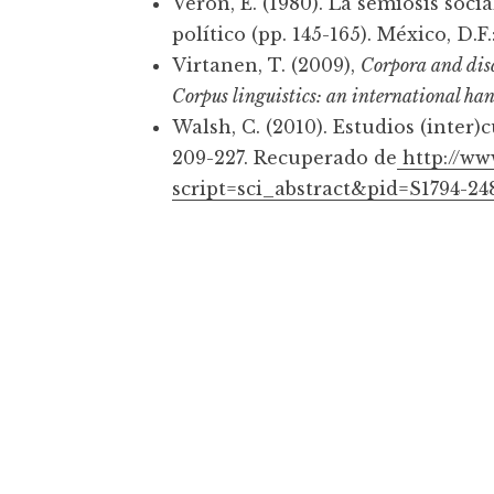
Verón, E. (1980). La semiosis soci
político (pp. 145-165). México, D
Virtanen, T. (2009),
Corpora and disc
Corpus linguistics: an international ha
Walsh, C. (2010). Estudios (inter)c
209-227. Recuperado de
http://www
script=sci_abstract&pid=S1794-