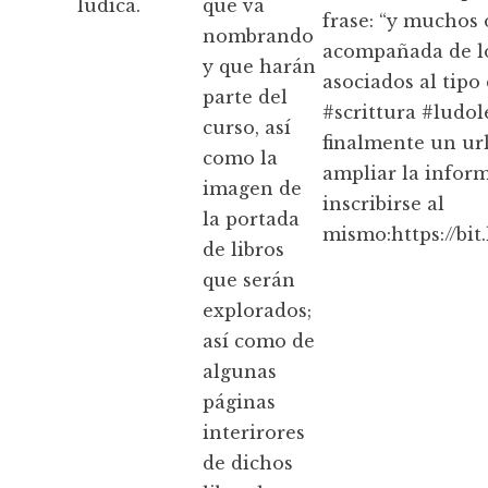
lúdica.
que va
frase: “y muchos 
nombrando
acompañada de l
y que harán
asociados al tipo 
parte del
#scrittura #ludol
curso, así
finalmente un ur
como la
ampliar la infor
imagen de
inscribirse al
la portada
mismo:https://bi
de libros
que serán
explorados;
así como de
algunas
páginas
interirores
de dichos