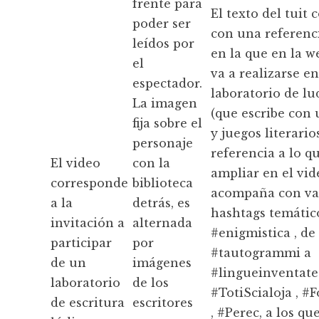
frente para
El texto del tuit
poder ser
con una referenci
leídos por
en la que en la w
el
va a realizarse e
espectador.
laboratorio de lu
La imagen
(que escribe con 
fija sobre el
y juegos literari
personaje
referencia a lo qu
El video
con la
ampliar en el vid
corresponde
biblioteca
acompaña con va
a la
detrás, es
hashtags temático
invitación a
alternada
#enigmistica , de
participar
por
#tautogrammi a
de un
imágenes
#lingueinventate
laboratorio
de los
#TotiScialoja , #
de escritura
escritores
, #Perec, a los qu