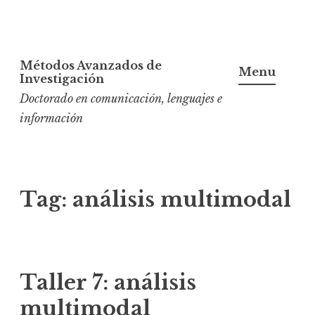
S
Métodos Avanzados de
k
Menu
Investigación
i
Doctorado en comunicación, lenguajes e
p
información
t
o
c
o
Tag:
análisis multimodal
n
t
e
n
Taller 7: análisis
t
multimodal