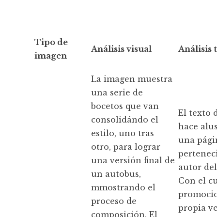
Tipo de
Análisis visual
Análisis 
imagen
La imagen muestra
una serie de
bocetos que van
El texto d
consolidándo el
hace alu
estilo, uno tras
una pági
otro, para lograr
pertenec
una versión final de
autor del
un autobus,
Con el c
mmostrando el
promoci
proceso de
propia v
composición. El