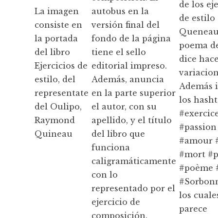
de los ej
La imagen
autobus en la
de estilo
consiste en
versión final del
Queneau
la portada
fondo de la página
poema de
del libro
tiene el sello
dice hac
Ejercicios de
editorial impreso.
variacion
estilo, del
Además, anuncia
Además i
representate
en la parte superior
los hasht
del Oulipo,
el autor, con su
#exercic
Raymond
apellido, y el título
#passion
Quineau
del libro que
#amour 
funciona
#mort #p
caligramáticamente
#poème 
con lo
#Sorbonn
representado por el
los cuale
ejercicio de
parece
composición.