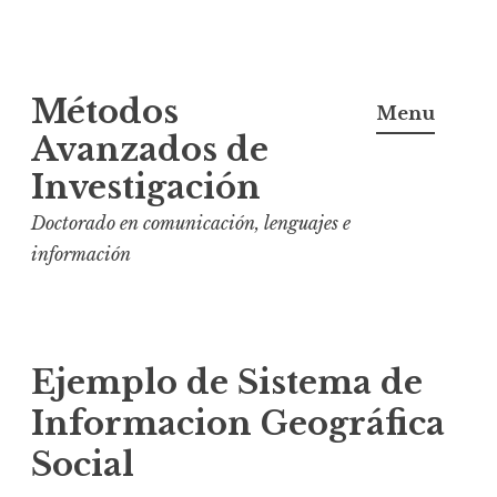
S
Métodos
k
Menu
i
Avanzados de
p
Investigación
t
Doctorado en comunicación, lenguajes e
o
información
c
o
n
t
Ejemplo de Sistema de
e
Informacion Geográfica
n
t
Social