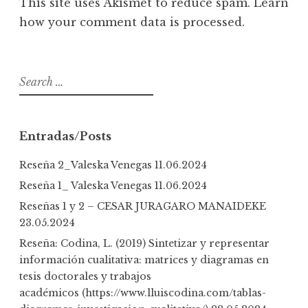
This site uses Akismet to reduce spam.
Learn
how your comment data is processed
.
S
e
a
r
Entradas/Posts
c
h
Reseña 2_Valeska Venegas
11.06.2024
f
Reseña 1_ Valeska Venegas
11.06.2024
o
Reseñas 1 y 2 – CESAR JURAGARO MANAIDEKE
r
23.05.2024
:
Reseña: Codina, L. (2019) Sintetizar y representar
información cualitativa: matrices y diagramas en
tesis doctorales y trabajos
académicos (https://www.lluiscodina.com/tablas-