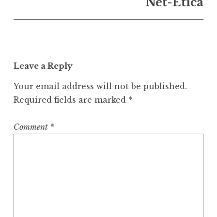
Net-Ética
n
a
v
i
g
Leave a Reply
a
Your email address will not be published.
t
Required fields are marked
*
i
o
Comment
*
n