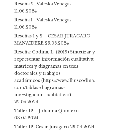
h
Reseña 2_Valeska Venegas
f
11.06.2024
o
Reseña 1_ Valeska Venegas
r
11.06.2024
:
Reseñas 1 y 2 – CESAR JURAGARO
MANAIDEKE
23.05.2024
Reseña: Codina, L. (2019) Sintetizar y
representar información cualitativa:
matrices y diagramas en tesis
doctorales y trabajos
académicos (https://www.lluiscodina.
com/tablas-diagramas-
investigacion-cualitativa/)
22.05.2024
Taller 12 – Johanna Quintero
08.05.2024
Taller 12. Cesar Juragaro
29.04.2024