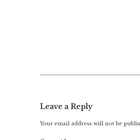
s
t
n
a
v
i
g
a
t
Leave a Reply
i
o
Your email address will not be publi
n