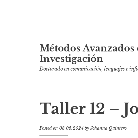
S
Métodos Avanzados 
k
i
Investigación
p
Doctorado en comunicación, lenguajes e in
t
o
c
o
Taller 12 – 
n
t
e
Posted on
08.05.2024
by
Johanna Quintero
n