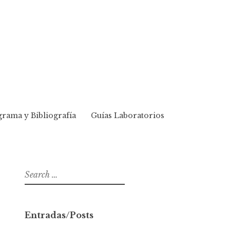
rama y Bibliografía
Guías Laboratorios
S
e
a
r
Entradas/Posts
c