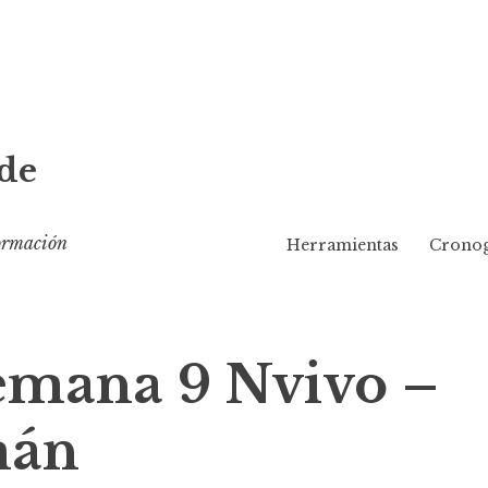
de
formación
Herramientas
Cronog
semana 9 Nvivo –
mán