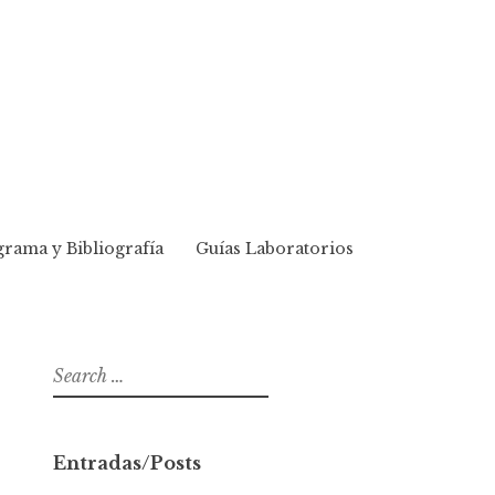
rama y Bibliografía
Guías Laboratorios
S
e
a
r
Entradas/Posts
c