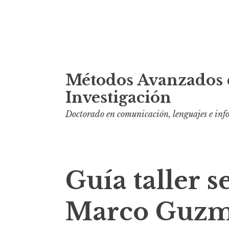
S
Métodos Avanzados 
k
i
Investigación
p
Doctorado en comunicación, lenguajes e in
t
o
c
o
Guía taller 
n
t
Marco Guz
e
n