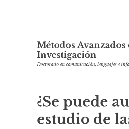
S
Métodos Avanzados 
k
i
Investigación
p
Doctorado en comunicación, lenguajes e in
t
o
c
o
¿Se puede au
n
t
estudio de la
e
n