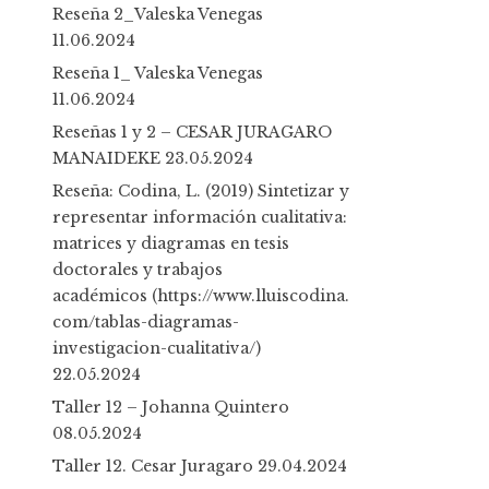
h
Reseña 2_Valeska Venegas
f
11.06.2024
o
Reseña 1_ Valeska Venegas
r
11.06.2024
:
Reseñas 1 y 2 – CESAR JURAGARO
MANAIDEKE
23.05.2024
Reseña: Codina, L. (2019) Sintetizar y
representar información cualitativa:
matrices y diagramas en tesis
doctorales y trabajos
académicos (https://www.lluiscodina.
com/tablas-diagramas-
investigacion-cualitativa/)
22.05.2024
Taller 12 – Johanna Quintero
08.05.2024
Taller 12. Cesar Juragaro
29.04.2024