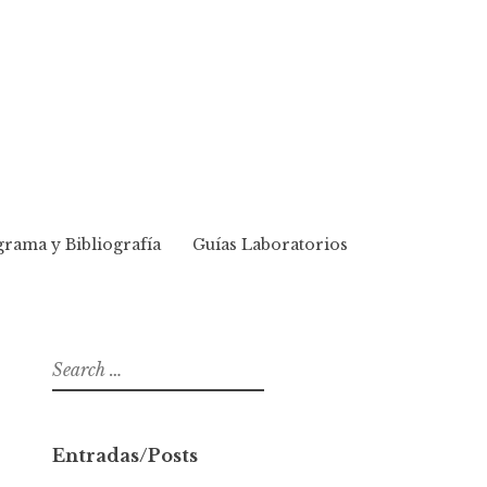
rama y Bibliografía
Guías Laboratorios
S
e
a
r
Entradas/Posts
c