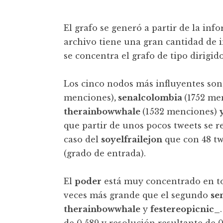
t
El grafo se generó a partir de la inf
archivo tiene una gran cantidad de i
se concentra el grafo de tipo dirigido
Los cinco nodos más influyentes so
menciones)
, senalcolombia
(1752 me
therainbowwhale
(1532 menciones)
que partir de unos pocos tweets se 
caso del
soyelfrailejon
que con 48 twe
(grado de entrada).
El
poder
está muy concentrado en t
veces más grande que el segundo
se
therainbowwhale
y
festereopicnic_