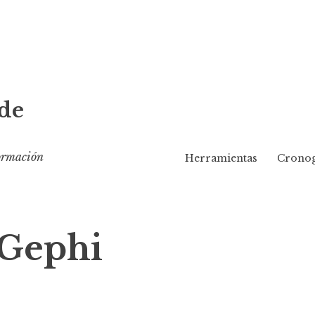
de
formación
Herramientas
Cronog
 Gephi