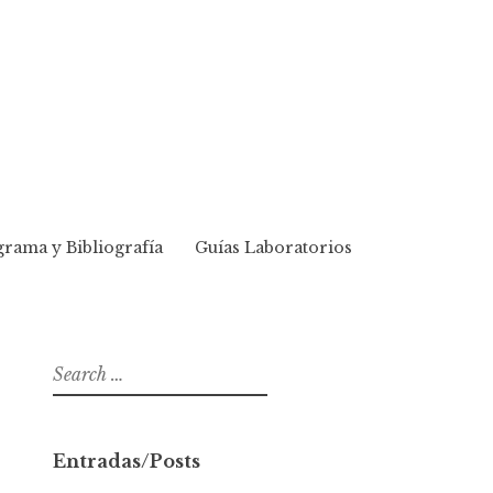
rama y Bibliografía
Guías Laboratorios
S
e
a
r
Entradas/Posts
c