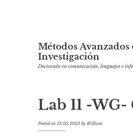
S
Métodos Avanzados 
k
i
Investigación
p
Doctorado en comunicación, lenguajes e in
t
o
c
o
Lab 11 -WG-
n
t
e
Posted on
13.05.2023
by
William
n