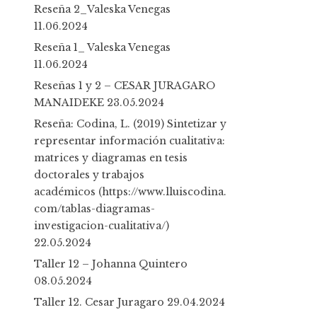
h
Reseña 2_Valeska Venegas
f
11.06.2024
o
Reseña 1_ Valeska Venegas
r
11.06.2024
:
Reseñas 1 y 2 – CESAR JURAGARO
MANAIDEKE
23.05.2024
Reseña: Codina, L. (2019) Sintetizar y
representar información cualitativa:
matrices y diagramas en tesis
doctorales y trabajos
académicos (https://www.lluiscodina.
com/tablas-diagramas-
investigacion-cualitativa/)
22.05.2024
Taller 12 – Johanna Quintero
08.05.2024
Taller 12. Cesar Juragaro
29.04.2024