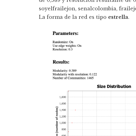
de 0,589 y resolución resultante de 
soyelfrailejon, senalcolombia, frail
La forma de la red es tipo
estrella
.