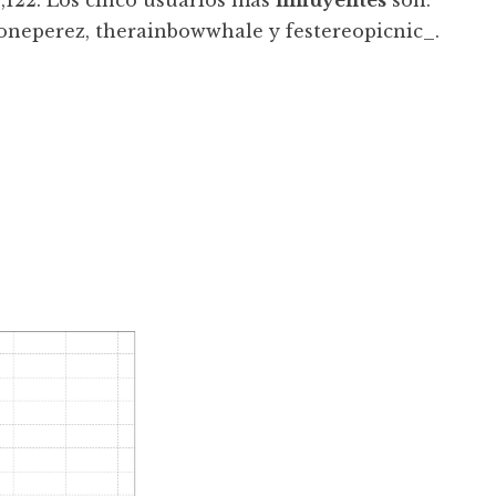
0,122. Los cinco usuarios más
influyentes
son:
ejoneperez, therainbowwhale y festereopicnic_.