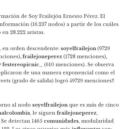
ormación de Soy Frailejón Ernesto Pérez. El
nformación (16.237 nodos) a partir de los cuáles
 en 28.222 aristas.
n, en orden descendente:
soyelfrailejon
(9729
nciones)
, frailejoneperez
(1728 menciones)
,
y festereopicnic_
(610 menciones). Se observa
replicaron de una manera exponencial como el
ets (grado de salida) logró ¡¡9729 menciones!!
orno al nodo
soyelfrailejon
que es más de cinco
nalcolombia
, le siguen
frailejoneperez
,
. Se detectan 1465
comunidades
, modularidad