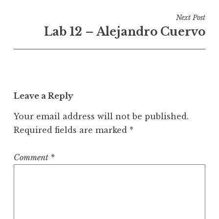
n
Next Post
a
Lab 12 – Alejandro Cuervo
v
i
g
a
t
Leave a Reply
i
Your email address will not be published.
o
Required fields are marked
*
n
Comment
*