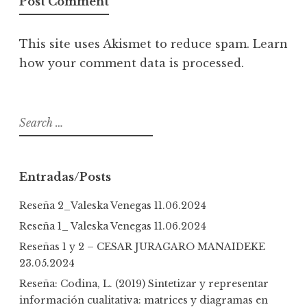
This site uses Akismet to reduce spam.
Learn
how your comment data is processed
.
S
e
a
r
Entradas/Posts
c
h
Reseña 2_Valeska Venegas
11.06.2024
f
Reseña 1_ Valeska Venegas
11.06.2024
o
Reseñas 1 y 2 – CESAR JURAGARO MANAIDEKE
r
23.05.2024
:
Reseña: Codina, L. (2019) Sintetizar y representar
información cualitativa: matrices y diagramas en