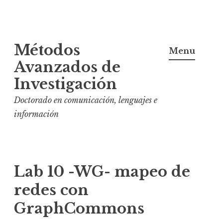
S
Métodos
k
Menu
i
Avanzados de
p
Investigación
t
Doctorado en comunicación, lenguajes e
o
información
c
o
n
t
Lab 10 -WG- mapeo de
e
redes con
n
t
GraphCommons