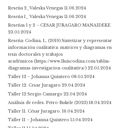
h
Reseña 2_Valeska Venegas
11.06.2024
f
Reseña 1_ Valeska Venegas
11.06.2024
o
Reseñas 1 y 2 – CESAR JURAGARO MANAIDEKE
r
23.05.2024
:
Reseña: Codina, L. (2019) Sintetizar y representar
información cualitativa: matrices y diagramas en
tesis doctorales y trabajos
académicos (https://www.lluiscodina.com/tablas-
diagramas-investigacion-cualitativa/)
22.05.2024
Taller 12 – Johanna Quintero
08.05.2024
Taller 12. Cesar Juragaro
29.04.2024
Taller 12 Sergio Camargo
22.04.2024
Análisis de redes. Petro-Bukele (2023)
18.04.2024
Taller 11. César Juragaro.
16.04.2024
Taller 11 – Johanna Quintero
15.04.2024