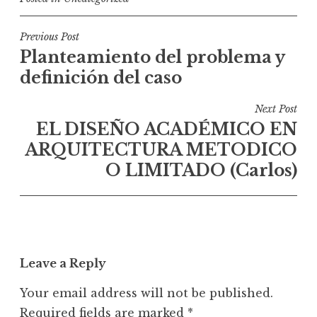
P
Previous Post
Planteamiento del problema y
o
definición del caso
s
t
Next Post
n
EL DISEÑO ACADÉMICO EN
a
ARQUITECTURA METODICO
v
O LIMITADO (Carlos)
i
g
a
t
i
Leave a Reply
o
Your email address will not be published.
n
Required fields are marked
*