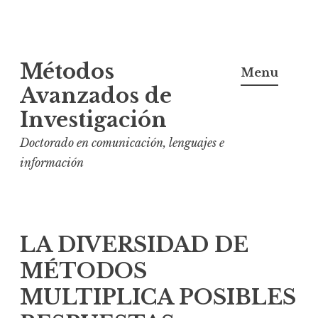
S
Métodos
k
Menu
i
Avanzados de
p
Investigación
t
Doctorado en comunicación, lenguajes e
o
información
c
o
n
t
LA DIVERSIDAD DE
e
MÉTODOS
n
t
MULTIPLICA POSIBLES