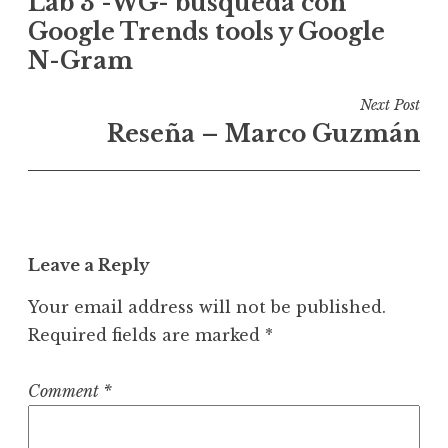
Lab 3 -WG- búsqueda con
o
Google Trends tools y Google
s
N-Gram
t
n
Next Post
a
Reseña – Marco Guzmán
v
i
g
a
t
Leave a Reply
i
Your email address will not be published.
o
Required fields are marked
*
n
Comment
*