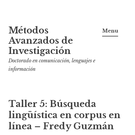
S
Métodos
k
Menu
i
Avanzados de
p
Investigación
t
Doctorado en comunicación, lenguajes e
o
información
c
o
n
t
Taller 5: Búsqueda
e
lingüística en corpus en
n
t
línea – Fredy Guzmán