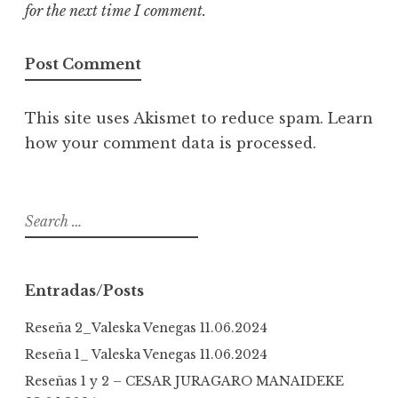
for the next time I comment.
This site uses Akismet to reduce spam.
Learn
how your comment data is processed
.
S
e
a
r
Entradas/Posts
c
h
Reseña 2_Valeska Venegas
11.06.2024
f
Reseña 1_ Valeska Venegas
11.06.2024
o
Reseñas 1 y 2 – CESAR JURAGARO MANAIDEKE
r