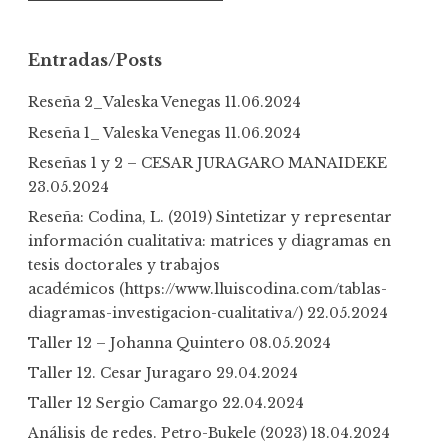
e
a
r
Entradas/Posts
c
h
Reseña 2_Valeska Venegas
11.06.2024
f
Reseña 1_ Valeska Venegas
11.06.2024
o
Reseñas 1 y 2 – CESAR JURAGARO MANAIDEKE
r
23.05.2024
:
Reseña: Codina, L. (2019) Sintetizar y representar
información cualitativa: matrices y diagramas en
tesis doctorales y trabajos
académicos (https://www.lluiscodina.com/tablas-
diagramas-investigacion-cualitativa/)
22.05.2024
Taller 12 – Johanna Quintero
08.05.2024
Taller 12. Cesar Juragaro
29.04.2024
Taller 12 Sergio Camargo
22.04.2024
Análisis de redes. Petro-Bukele (2023)
18.04.2024