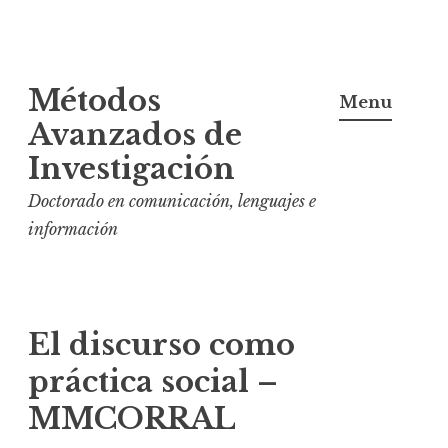
S
Métodos
k
Menu
i
Avanzados de
p
Investigación
t
Doctorado en comunicación, lenguajes e
o
información
c
o
n
t
El discurso como
e
práctica social –
n
t
MMCORRAL