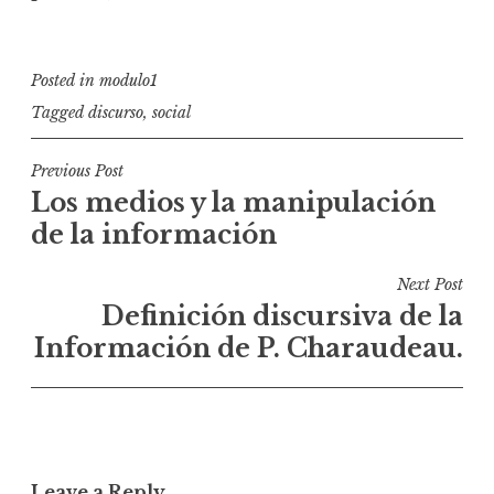
Posted in
modulo1
Tagged
discurso
,
social
P
Previous Post
Los medios y la manipulación
o
de la información
s
t
Next Post
n
Definición discursiva de la
a
Información de P. Charaudeau.
v
i
g
a
Leave a Reply