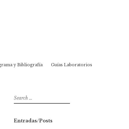
rama y Bibliografía
Guías Laboratorios
S
e
a
r
Entradas/Posts
c