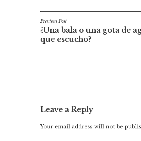
P
Previous Post
¿Una bala o una gota de a
o
que escucho?
s
t
n
a
v
i
Leave a Reply
g
a
Your email address will not be publi
t