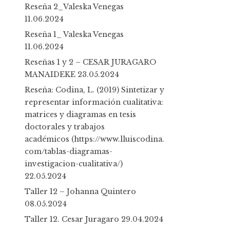
h
Reseña 2_Valeska Venegas
f
11.06.2024
o
Reseña 1_ Valeska Venegas
r
11.06.2024
:
Reseñas 1 y 2 – CESAR JURAGARO
MANAIDEKE
23.05.2024
Reseña: Codina, L. (2019) Sintetizar y
representar información cualitativa:
matrices y diagramas en tesis
doctorales y trabajos
académicos (https://www.lluiscodina.
com/tablas-diagramas-
investigacion-cualitativa/)
22.05.2024
Taller 12 – Johanna Quintero
08.05.2024
Taller 12. Cesar Juragaro
29.04.2024