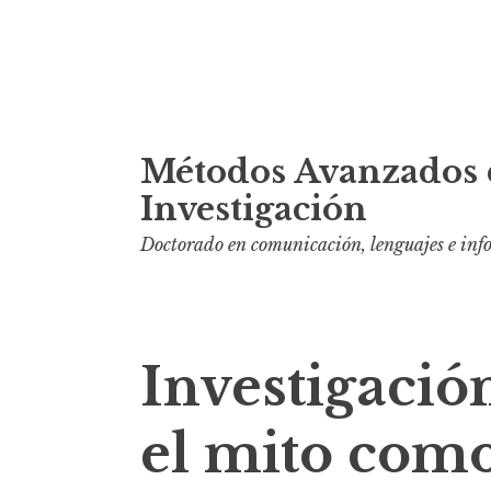
S
Métodos Avanzados 
k
i
Investigación
p
Doctorado en comunicación, lenguajes e in
t
o
c
o
Investigació
n
t
el mito com
e
n